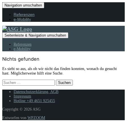
Navigation umschalten
Referenzen
e-Mobility
Seitenleiste & Navigation umschalten
Referenzen
e-Mobility
Nichts gefunden
Es sieht so aus, als ob wir nicht das finden konnten, wonach du gesucht
hast. Möglicherweise hilft eine Suche.
Suchen
nach:
Datenschutzerklärung, AGB
Impressum
Hotline +49 4651 925455
Copyright © 2026 ASG
Entworfen von
WPZOOM